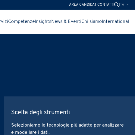
ITA
AREA CANDIDATI
CONTATTI
vizi
Competenze
Insights
News & Eventi
Chi siamo
International
CHIUDI
CHIUDI
CHIUDI
delle
to.
oltro
i
Scelta degli strumenti
Selezioniamo le tecnologie più adatte per analizzare
e modellare i dati.