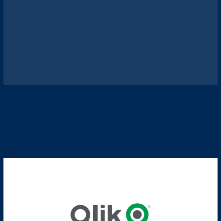
Cognome
*
Compila il
form
per iscriverti alla newsletter PRAXI
Scarica la scheda di iscrizione e le condizioni general
[*] campi obbligatori
Stato
Cognome
Cognome
*
Azienda
Regione
*
Tipo di Richiesta
*
Numero di telefono
*
Certificazioni e Qualità
Commercia
Contabilità e finanza
Energy
Certificazioni e Qualità
Commercia
IT
Legale
Contabilità e finanza
Energy
Marketing
Organizzaz