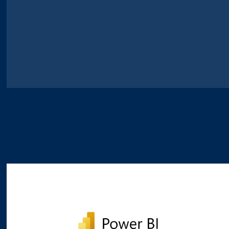
i
le e Sales
le e Sales
ione e Gestione progetti