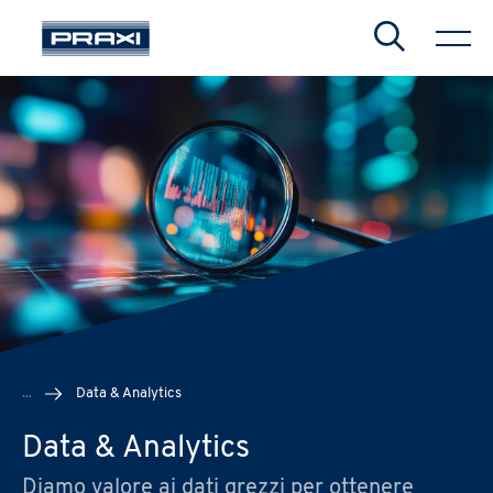
Search
CHIUDI
CHIUDI
CHIUDI
...
Data & Analytics
Data & Analytics
Diamo
valore
ai
dati
grezzi
per
ottenere