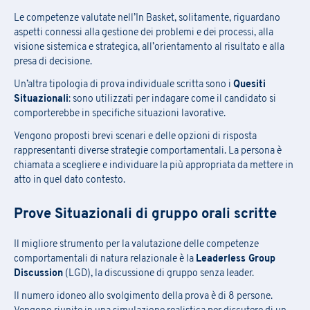
Scarica la scheda di iscrizione e le
Le competenze valutate nell’In Basket, solitamente, riguardano
condizioni generali
aspetti connessi alla gestione dei problemi e dei processi, alla
Compila il
form
per iscriverti alla newsletter PRAXI
Cognome
*
visione sistemica e strategica, all’orientamento al risultato e alla
presa di decisione.
[*] campi obbligatori
Un’altra tipologia di prova individuale scritta sono i
Quesiti
Situazionali
: sono utilizzati per indagare come il candidato si
E-mail
*
Nome
*
comporterebbe in specifiche situazioni lavorative.
Nome
Vengono proposti brevi scenari e delle opzioni di risposta
rappresentanti diverse strategie comportamentali. La persona è
Stato
Cognome
*
chiamata a scegliere e individuare la più appropriata da mettere in
Cognome
atto in quel dato contesto.
Prove Situazionali di gruppo orali scritte
Regione
Nome azienda
*
Azienda
Il migliore strumento per la valutazione delle competenze
comportamentali di natura relazionale è la
Leaderless Group
Discussion
(LGD), la discussione di gruppo senza leader.
Azienda
Regione
*
AREA DI RUOLO
Il numero idoneo allo svolgimento della prova è di 8 persone.
Asset/Fund Manager
Certificazioni e Qualità