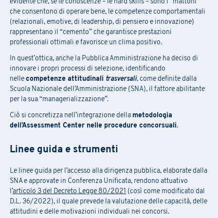
evidente che, se le conoscenze – le hard skills – sono i “mattoni”
che consentono di operare bene, le competenze comportamentali
(relazionali, emotive, di leadership, di pensiero e innovazione)
rappresentano il “cemento” che garantisce prestazioni
professionali ottimali e favorisce un clima positivo.
In quest’ottica, anche la Pubblica Amministrazione ha deciso di
innovare i propri processi di selezione, identificando
nelle
competenze attitudinali
trasversali
, come definite dalla
Scuola Nazionale dell’Amministrazione (SNA), il fattore abilitante
per la sua “managerializzazione”.
Ciò si concretizza nell’integrazione della
metodologia
dell’Assessment Center nelle procedure concorsuali
.
Linee guida e strumenti
Le linee guida per l’accesso alla dirigenza pubblica, elaborate dalla
SNA e approvate in Conferenza Unificata, rendono attuativo
l’
articolo 3 del Decreto Legge 80/2021
(così come modificato dal
D.L. 36/2022), il quale prevede la valutazione delle capacità, delle
attitudini e delle motivazioni individuali nei concorsi.