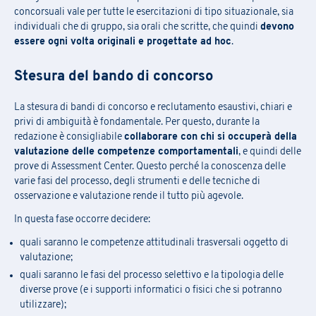
PRAXI S.p.A. tratta i dati personali secondo principi di liceità,
concorsuali vale per tutte le esercitazioni di tipo situazionale, sia
Desidero ricevere in futuro altri aggiornamenti sulle attività
correttezza e trasparenza come richiesto dal Regolamento
individuali che di gruppo, sia orali che scritte, che quindi
devono
del Gruppo (iniziative, ricerche, corsi di formazione, eventi,
Europeo 2016/679 sulla protezione dei dati personali e dalla
essere ogni volta originali e progettate ad hoc
.
normativa italiana di riferimento.
promozioni, ecc.).
Desidero ricevere in futuro altri aggiornamenti sulle attività
Stesura del bando di concorso
Confermo di aver preso visione dell'
Informativa Privacy
.
*
del Gruppo (iniziative, ricerche, corsi di formazione, eventi,
promozioni, ecc.)
La stesura di bandi di concorso e reclutamento esaustivi, chiari e
privi di ambiguità è fondamentale. Per questo, durante la
Confermo di aver preso visione dell'
Informativa Privacy
.
*
redazione è consigliabile
collaborare con chi si occuperà della
valutazione delle competenze comportamentali
, e quindi delle
prove di Assessment Center. Questo perché la conoscenza delle
varie fasi del processo, degli strumenti e delle tecniche di
osservazione e valutazione rende il tutto più agevole.
In questa fase occorre decidere:
quali saranno le competenze attitudinali trasversali oggetto di
valutazione;
quali saranno le fasi del processo selettivo e la tipologia delle
diverse prove (e i supporti informatici o fisici che si potranno
utilizzare);