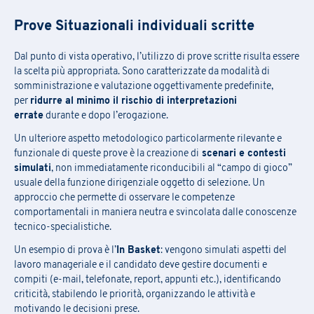
Prove Situazionali individuali scritte
Dal punto di vista operativo, l’utilizzo di prove scritte risulta essere
la scelta più appropriata. Sono caratterizzate da modalità di
somministrazione e valutazione oggettivamente predefinite,
per
ridurre al minimo il rischio di interpretazioni
errate
durante e dopo l’erogazione.
Iscrizione Academy
Un ulteriore aspetto metodologico particolarmente rilevante e
funzionale di queste prove è la creazione di
scenari e contesti
simulati
, non immediatamente riconducibili al “campo di gioco”
C
ompila
il
modulo
per ricevere informazioni sul
la conferma delle
Richiesta Informazioni
usuale della funzione dirigenziale oggetto di selezione. Un
date, della sede e
sulle
eventuali
opportunità
di finanziamento.
approccio che permette di osservare le competenze
comportamentali in maniera neutra e svincolata dalle conoscenze
L’iscrizione ai seminari avviene tramite la compilazione e l’inoltro
Compila il
form
per essere ricontattato
tecnico-specialistiche.
del modulo allegato via mail a
praxi.academy@praxi.praxi
Un esempio di prova è l’
In Basket
: vengono simulati aspetti del
[*] campi obbligatori
lavoro manageriale e il candidato deve gestire documenti e
[*] campi obbligatori
compiti (e-mail, telefonate, report, appunti etc.), identificando
criticità, stabilendo le priorità, organizzando le attività e
Nome
*
Iscrizione Newsletter
motivando le decisioni prese.