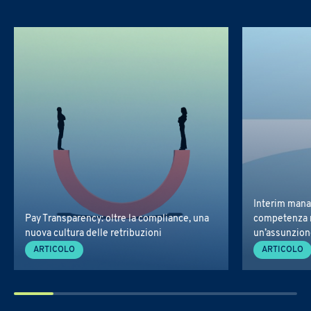
Interim mana
Pay Transparency: oltre la compliance, una
competenza 
nuova cultura delle retribuzioni
un’assunzio
ARTICOLO
ARTICOLO