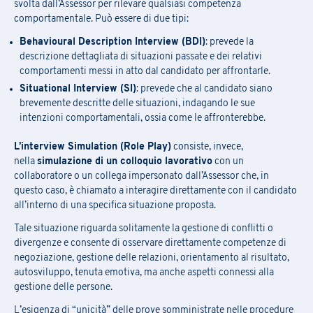
Produzione e Logistica
Ricerca e Sviluppo
Legale
Marchi e Brevetti
svolta dall’Assessor per rilevare qualsiasi competenza
comportamentale. Può essere di due tipi:
Risorse Umane
Sostenibilità (ESG, DE&I,
Marketing
Organizzazione e Gestione
Parità di genere)
progetti
Behavioural Description Interview (BDI)
: prevede la
INSERISCI I TEMI DI TUO INTERESSE
descrizione dettagliata di situazioni passate e dei relativi
Top Management
ALTRO
Produzione e Logistica
Ricerca e Sviluppo
Risorse Umane
Valutazione e Advisory
comportamenti messi in atto dal candidato per affrontarle.
Risorse Umane
Sostenibilità (ESG, DE&I,
Situational Interview (SI)
: prevede che al candidato siano
Consulenza Direzionale
Information Technology
Messaggio
Parità di genere)
brevemente descritte delle situazioni, indagando le sue
Sostenibilità
Proprietà Intellettuale
intenzioni comportamentali, ossia come le affronterebbe.
Top Management
ALTRO
L’interview Simulation (Role Play)
consiste, invece,
PRAXI S.p.A. tratta i dati personali secondo principi di liceità,
Messaggio
correttezza e trasparenza come richiesto dal Regolamento
nella
simulazione di un colloquio lavorativo
con un
Europeo 2016/679 sulla protezione dei dati personali e dalla
collaboratore o un collega impersonato dall’Assessor che, in
normativa italiana di riferimento.
questo caso, è chiamato a interagire direttamente con il candidato
all’interno di una specifica situazione proposta.
Desidero ricevere in futuro altri aggiornamenti sulle attività
del Gruppo (iniziative, ricerche, corsi di formazione, eventi,
Tale situazione riguarda solitamente la gestione di conflitti o
promozioni, ecc.)
*
divergenze e consente di osservare direttamente competenze di
negoziazione, gestione delle relazioni, orientamento al risultato,
PRAXI S.p.A. tratta i dati personali secondo principi di liceità,
Confermo di aver preso visione dell'
Informativa Privacy
.
*
autosviluppo, tenuta emotiva, ma anche aspetti connessi alla
correttezza e trasparenza come richiesto dal Regolamento
gestione delle persone.
Europeo 2016/679 sulla protezione dei dati personali e dalla
normativa italiana di riferimento.
L’esigenza di “unicità” delle prove somministrate nelle procedure