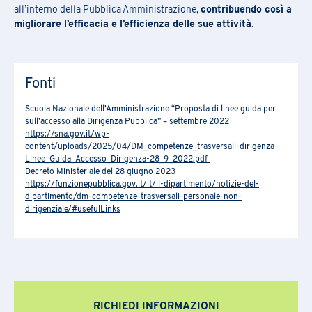
all’interno della Pubblica Amministrazione,
contribuendo così a
migliorare l’efficacia e l’efficienza delle sue attività
.
Fonti
Scuola Nazionale dell’Amministrazione “Proposta di linee guida per
sull’accesso alla Dirigenza Pubblica” – settembre 2022
https://sna.gov.it/wp-
content/uploads/2025/04/DM_competenze_trasversali-dirigenza-
Linee_Guida_Accesso_Dirigenza-28_9_2022.pdf
Decreto Ministeriale del 28 giugno 2023
https://funzionepubblica.gov.it/it/il-dipartimento/notizie-del-
dipartimento/dm-competenze-trasversali-personale-non-
dirigenziale/#usefulLinks
RICHIEDI INFORMAZIONI