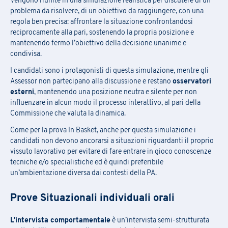
Vengono riunite in una simulazione realistica per discutere di un
problema da risolvere, di un obiettivo da raggiungere, con una
Commerciale e Sales
Comunicazione
Numero di telefono
regola ben precisa: affrontare la situazione confrontandosi
E-mail
*
Contabilità e finanza
Energy
reciprocamente alla pari, sostenendo la propria posizione e
mantenendo fermo l’obiettivo della decisione unanime e
Formazione
IT
condivisa.
Legale
Marchi e Brevetti
Tipo di Richiesta
*
Numero di telefono
*
I candidati sono i protagonisti di questa simulazione, mentre gli
Marketing
Organizzazione e Gestione
Assessor non partecipano alla discussione e restano
osservatori
progetti
esterni
, mantenendo una posizione neutra e silente per non
influenzare in alcun modo il processo interattivo, al pari della
RUOLO
Produzione e Logistica
Ricerca e Sviluppo
Responsabile della formazione
Commissione che valuta la dinamica.
Asset/Fund Manager
Certificazioni e Qualità
Risorse Umane
Sostenibilità (ESG, DE&I,
Come per la prova In Basket, anche per questa simulazione i
Parità di genere)
Commerciale e Sales
Comunicazione
candidati non devono ancorarsi a situazioni riguardanti il proprio
RUOLO
*
vissuto lavorativo per evitare di fare entrare in gioco conoscenze
Top Management
ALTRO
Contabilità e finanza
Energy
tecniche e/o specialistiche ed è quindi preferibile
Asset/Fund Manager
Certificazioni e Qualità
Formazione
IT
un’ambientazione diversa dai contesti della PA.
Regione
Commerciale e Sales
Comunicazione
Legale
Marchi e Brevetti
Prove Situazionali individuali orali
Contabilità e finanza
Energy
Marketing
Organizzazione e Gestione
progetti
Formazione
IT
L’intervista comportamentale
è un’intervista semi-strutturata
E-mail
*