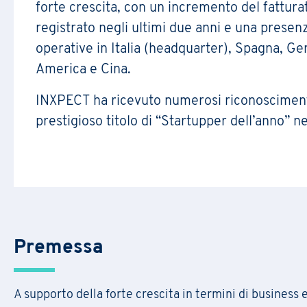
forte crescita, con un incremento del fattur
registrato negli ultimi due anni e una presen
operative in Italia (headquarter), Spagna, G
America e Cina.
INXPECT ha ricevuto numerosi riconoscimenti,
prestigioso titolo di “Startupper dell’anno” n
C
om
dat
L’is
Premessa
A supporto della forte crescita in termini di business