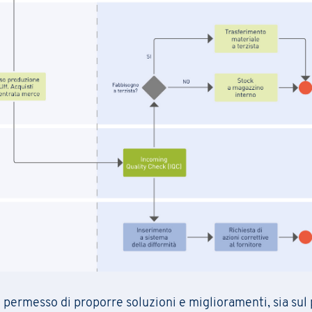
ri aggiornamenti sulle attività del Gruppo (iniziative, ricerche, corsi di formazi
e dell'
Informativa Privacy
.
*
li secondo principi di liceità, correttezza e trasparenza come richiesto dal Reg
la normativa italiana di riferimento.
ri aggiornamenti sulle attività del Gruppo (iniziative, ricerche, corsi di formazi
e dell'
Informativa Privacy
.
*
 permesso di proporre soluzioni e miglioramenti, sia sul