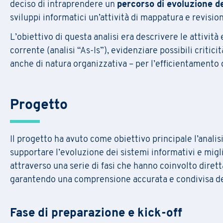
deciso di intraprendere un
percorso di evoluzione de
sviluppi informatici un’attività di mappatura e revision
Nome
*
L’obiettivo di questa analisi era descrivere le attività e
corrente (analisi “As-Is”), evidenziare possibili critici
E-mail
*
anche di natura organizzativa – per l’efficientamento d
Nome
Nome
*
Progetto
Regione
Azienda
Nome azienda
*
Il progetto ha avuto come obiettivo principale l’analis
Numero di telefono
supportare l’evoluzione dei sistemi informativi e migl
AREA DI RUOLO
E-mail
*
attraverso una serie di fasi che hanno coinvolto diret
Asset/Fund Manager
garantendo una comprensione accurata e condivisa del
RUOLO
Comunicazione
Asset/Fund Manager
Responsabile della formazione
Formazione
Fase di preparazione e kick-off
Comunicazione
Marchi e Brevetti