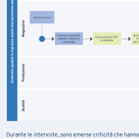
Desidero ricevere in futuro alt
Confermo di aver preso vision
PRAXI S.p.A. tratta i dati persona
protezione dei dati personali e dal
Desidero ricevere in futuro alt
Confermo di aver preso vision
Durante le interviste, sono emerse criticità che hanno