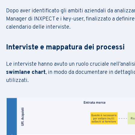
Formazione
Produzione e Logistica
Dopo aver identificato gli ambiti aziendali da analizzar
RUOLO
*
Marchi e Brevetti
Sostenibilità (ESG, DE&I, Pari
Manager di INXPECT e i key-user, finalizzato a definire
Asset/Fund Manager
Produzione e Logistica
calendario delle interviste.
Comunicazione
Regione
Sostenibilità (ESG, DE&I, Pari
Formazione
Interviste e mappatura dei processi
Messaggio
Marchi e Brevetti
INSERISCI I TEMI DI TUO INTERES
Produzione e Logistica
Le interviste hanno avuto un ruolo cruciale nell’analisi,
Risorse Umane
Sostenibilità (ESG, DE&I, Pari
swimlane chart
, in modo da documentare in dettaglio 
Information Technology
utilizzati.
Messaggio
PRAXI S.p.A. tratta i dati persona
protezione dei dati personali e dal
Desidero ricevere in futuro alt
Confermo di aver preso vision
PRAXI S.p.A. tratta i dati persona
protezione dei dati personali e dal