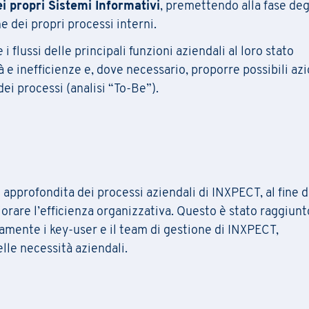
i propri Sistemi Informativi
, premettendo alla fase deg
e dei propri processi interni.
Cognome
*
Compila il
form
per iscriverti alla newsletter PRAXI
Scarica la scheda di iscrizione e le condizioni general
 i flussi delle principali funzioni aziendali al loro stato
[*] campi obbligatori
tà e inefficienze e, dove necessario, proporre possibili azi
Stato
ei processi (analisi “To-Be”).
Cognome
Cognome
*
Azienda
Regione
*
i approfondita dei processi aziendali di INXPECT, al fine d
Tipo di Richiesta
*
iorare l’efficienza organizzativa. Questo è stato raggiunt
Numero di telefono
*
tamente i key-user e il team di gestione di INXPECT,
Certificazioni e Qualità
Commercia
le necessità aziendali.
Contabilità e finanza
Energy
Certificazioni e Qualità
Commercia
IT
Legale
Contabilità e finanza
Energy
Marketing
Organizzaz