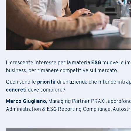
C
om
dat
Il crescente interesse per la materia
ESG
muove le impr
L’is
business, per rimanere competitive sul mercato.
Quali sono le
priorità
di un’azienda che intende intra
concreti
deve compiere?
Marco Giugliano
, Managing Partner PRAXI, approfondi
Administration & ESG Reporting Compliance, Autostrad
Nome
*