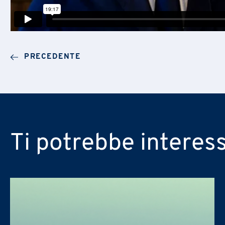
Comunicazione
Regione
Sostenibilità (ESG, DE&I, Pari
Formazione
Messaggio
Marchi e Brevetti
INSERISCI I TEMI DI TUO INTERES
Produzione e Logistica
PRECEDENTE
Risorse Umane
Sostenibilità (ESG, DE&I, Pari
Information Technology
Messaggio
PRAXI S.p.A. tratta i dati persona
protezione dei dati personali e dal
Desidero ricevere in futuro alt
Ti potrebbe interes
Confermo di aver preso vision
PRAXI S.p.A. tratta i dati persona
protezione dei dati personali e dal
Desidero ricevere in futuro alt
Confermo di aver preso vision
PRAXI S.p.A. tratta i dati persona
protezione dei dati personali e dal