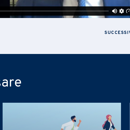
Contabilità e finanza
Energy
E-mail
*
tà di genere)
Top Management
ALTRO
IT
Legale
Marketing
Organizzaz
SE
Ricerca e Sviluppo
Risorse U
SUCCESSI
Valutazione e Advisory
Consulenz
tà di genere)
Top Management
ALTRO
Sostenibilità
Proprietà 
li secondo principi di liceità, correttezza e trasparenza come richiesto dal Reg
la normativa italiana di riferimento.
ri aggiornamenti sulle attività del Gruppo (iniziative, ricerche, corsi di formazi
sare
e dell'
Informativa Privacy
.
*
li secondo principi di liceità, correttezza e trasparenza come richiesto dal Reg
la normativa italiana di riferimento.
ri aggiornamenti sulle attività del Gruppo (iniziative, ricerche, corsi di formazi
e dell'
Informativa Privacy
.
*
li secondo principi di liceità, correttezza e trasparenza come richiesto dal Reg
la normativa italiana di riferimento.