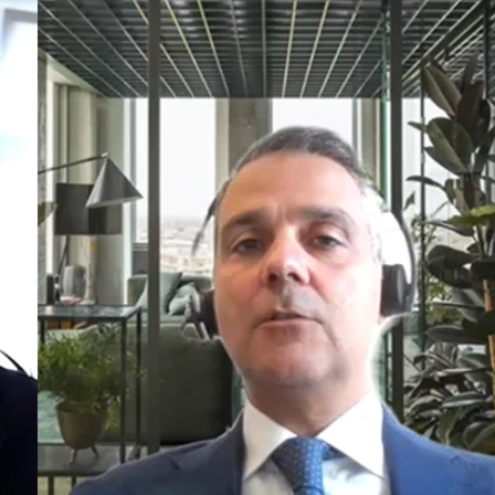
Stato
Cognome
Cognome
*
Azienda
Regione
*
Tipo di Richiesta
*
Numero di telefono
*
Certificazioni e Qualità
Commercia
Contabilità e finanza
Energy
Certificazioni e Qualità
Commercia
IT
Legale
Contabilità e finanza
Energy
Marketing
Organizzaz
IT
Legale
Ricerca e Sviluppo
Risorse U
Marketing
Organizzaz
tà di genere)
Top Management
ALTRO
Certificazioni e Qualità
Commercia
Ricerca e Sviluppo
Risorse U