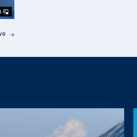
ione e Gestione progetti
mane
VO
a Direzionale
Intellettuale
olamento Europeo 2016/679 sulla
one, eventi, promozioni, ecc.)
*
olamento Europeo 2016/679 sulla
one, eventi, promozioni, ecc.).
olamento Europeo 2016/679 sulla