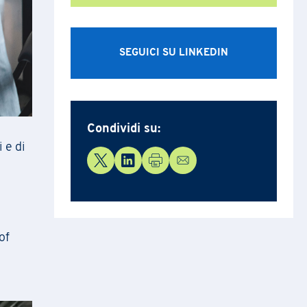
SEGUICI SU LINKEDIN
delle
Condividi su:
to.
 e di
oltro
i
of
i