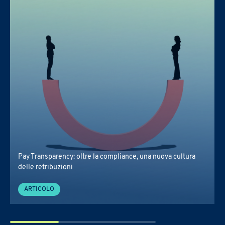
Desidero ricevere in futuro alt
Confermo di aver preso vision
Pay Transparency: oltre la compliance, una nuova cultura
delle retribuzioni
ARTICOLO