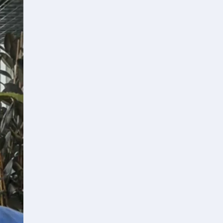
le e Sales
le e Sales
ione e Gestione progetti
mane
ione e Gestione progetti
le e Sales
mane