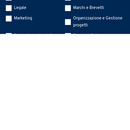
Legale
Marchi e Brevetti
Marketing
Organizzazione e Gestione
progetti
Produzione e Logistica
Ricerca e Sviluppo
Risorse Umane
Sostenibilità (ESG, DE&I,
Parità di genere)
Top Management
ALTRO
Messaggio