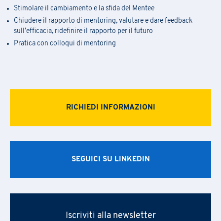
Stimolare il cambiamento e la sfida del Mentee
Chiudere il rapporto di mentoring, valutare e dare feedback
sull’efficacia, ridefinire il rapporto per il futuro
Pratica con colloqui di mentoring
RICHIEDI INFORMAZIONI
Iscrizione Academy
C
ompila
il
modulo
per ricevere informazioni sul
la conferma delle
Richiesta Informazioni
SEGUICI SU LINKEDIN
date, della sede e
sulle
eventuali
opportunità
di finanziamento.
L’iscrizione ai seminari avviene tramite la compilazione e l’inoltro
Compila il
form
per essere ricontattato
del modulo allegato via mail a
praxi.academy@praxi.praxi
[*] campi obbligatori
Iscriviti alla newsletter
[*] campi obbligatori