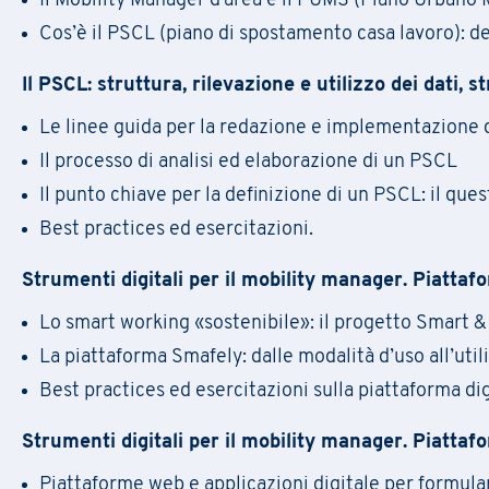
Il Mobility Manager d’area e il PUMS (Piano Urbano 
Cos’è il PSCL (piano di spostamento casa lavoro): def
Nome
*
Il PSCL: struttura, rilevazione e utilizzo dei dati, 
Le linee guida per la redazione e implementazione 
E-mail
*
Il processo di analisi ed elaborazione di un PSCL
Nome
Nome
*
Il punto chiave per la definizione di un PSCL: il que
Regione
Best practices ed esercitazioni.
Azienda
Nome azienda
*
Strumenti digitali per il mobility manager. Piattaf
Numero di telefono
Lo smart working «sostenibile»: il progetto Smart & V
AREA DI RUOLO
E-mail
*
La piattaforma Smafely: dalle modalità d’uso all’util
Asset/Fund Manager
Best practices ed esercitazioni sulla piattaforma dig
RUOLO
Comunicazione
Asset/Fund Manager
Strumenti digitali per il mobility manager. Piattaf
Responsabile della formazione
Formazione
Comunicazione
Piattaforme web e applicazioni digitale per formular
Marchi e Brevetti