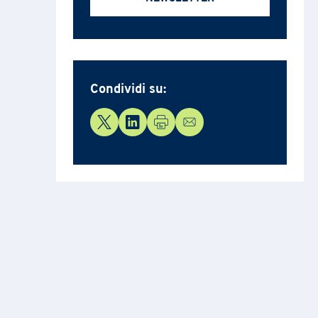
Condividi su:
delle
to.
oltro
i