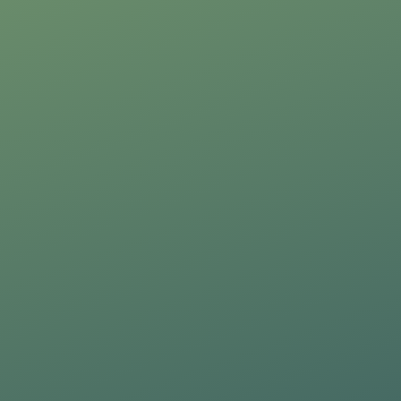
Desidero ricevere in futuro alt
Confermo di aver preso vision
PRAXI S.p.A. tratta i dati persona
protezione dei dati personali e dal
Desidero ricevere in futuro alt
Confermo di aver preso vision