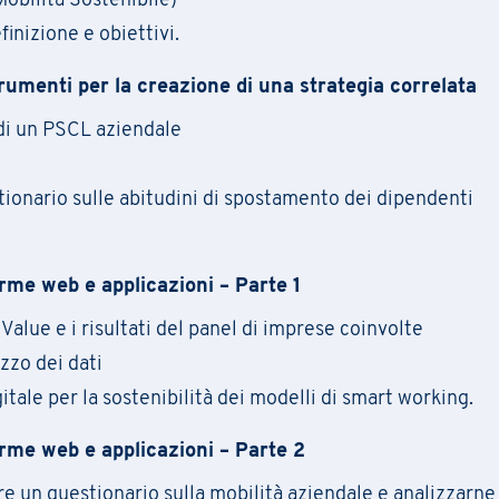
Mobilità Sostenibile)
inizione e obiettivi.
Cognome
*
Compila il
form
per iscriverti alla newsletter PRAXI
Scarica la scheda di iscrizione e le condizioni general
strumenti per la creazione di una strategia correlata
[*] campi obbligatori
di un PSCL aziendale
Stato
Cognome
Cognome
*
stionario sulle abitudini di spostamento dei dipendenti
Azienda
Regione
*
orme web e applicazioni – Parte 1
Tipo di Richiesta
*
alue e i risultati del panel di imprese coinvolte
Numero di telefono
*
izzo dei dati
Certificazioni e Qualità
Commercia
itale per la sostenibilità dei modelli di smart working.
Contabilità e finanza
Energy
Certificazioni e Qualità
Commercia
orme web e applicazioni – Parte 2
IT
Legale
Contabilità e finanza
Energy
e un questionario sulla mobilità aziendale e analizzarne 
Marketing
Organizzaz