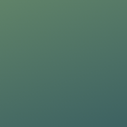
ri aggiornamenti sulle attività del Gruppo (iniziative, ricerche, corsi di formazi
e dell'
Informativa Privacy
.
*
li secondo principi di liceità, correttezza e trasparenza come richiesto dal Reg
la normativa italiana di riferimento.
ri aggiornamenti sulle attività del Gruppo (iniziative, ricerche, corsi di formazi
e dell'
Informativa Privacy
.
*