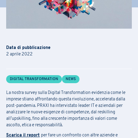
Iscrizione Academy
C
ompila
il
modulo
per ricevere informazioni sul
la conferma delle
Richiesta Informazioni
date, della sede e
sulle
eventuali
opportunità
di finanziamento.
L’iscrizione ai seminari avviene tramite la compilazione e l’inoltro
Compila il
form
per essere ricontattato
Data di pubblicazione
del modulo allegato via mail a
praxi.academy@praxi.praxi
2 aprile 2022
[*] campi obbligatori
[*] campi obbligatori
DIGITAL TRANSFORMATION
NEWS
Nome
*
Iscrizione Newsletter
Scarica la scheda di iscrizione e le
La nostra survey sulla Digital Transformation evidenzia come le
imprese stiano affrontando questa rivoluzione, accelerata dalla
condizioni generali
Compila il
form
per iscriverti alla newsletter PRAXI
post-pandemia. PRAXI ha intervistato leader IT e aziendali per
Cognome
*
analizzare le nuove esigenze di competenze, dal reskilling
all’upskilling, fino alla crescente importanza di valori come
[*] campi obbligatori
ascolto, etica e responsabilità.
E-mail
*
Nome
*
Scarica il report
per fare un confronto con altre aziende e
Nome