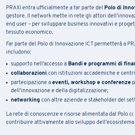
PRAXI entra ufficialmente a far parte del
Polo di Inn
gestore. Il network mette in rete gli attori dell’innova
C
om
end user – per sviluppare business innovativi e progett
dat
tessuto economico.
L’is
Far parte del Polo di Innovazione ICT permetterà a PRA
includono:
supporto nell’accesso a
Bandi
e programmi di fin
collaborazioni
con istituzioni accademiche e centri
Nome
*
partecipazione a
eventi, workshop e conferenze
p
dell’innovazione e della digitalizzazione;
networking
con altre aziende e stakeholder del set
E-mail
*
La rete di conoscenze e risorse alimentata dal Polo ci
Nome
Nome
*
contribuire attivamente allo sviluppo dell’ecosistema 
Regione