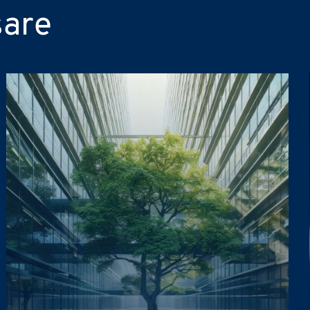
Valutazione e Advisory
Consulenz
tà di genere)
Top Management
ALTRO
sare
Sostenibilità
Proprietà 
li secondo principi di liceità, correttezza e trasparenza come richiesto dal Reg
la normativa italiana di riferimento.
ri aggiornamenti sulle attività del Gruppo (iniziative, ricerche, corsi di formazi
e dell'
Informativa Privacy
.
*
li secondo principi di liceità, correttezza e trasparenza come richiesto dal Reg
la normativa italiana di riferimento.
ri aggiornamenti sulle attività del Gruppo (iniziative, ricerche, corsi di formazi
e dell'
Informativa Privacy
.
*
li secondo principi di liceità, correttezza e trasparenza come richiesto dal Reg
la normativa italiana di riferimento.
ri aggiornamenti sulle attività del Gruppo (iniziative, ricerche, corsi di formazi
e dell'
Informativa Privacy
.
*