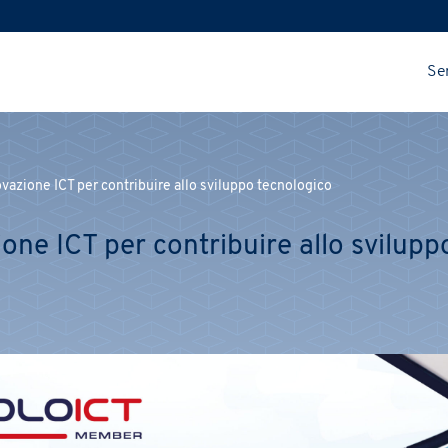
Ser
ovazione ICT per contribuire allo sviluppo tecnologico
ione ICT per contribuire allo svilupp