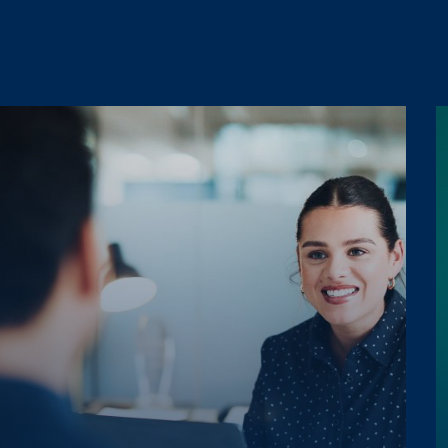
a Direzionale
Intellettuale
olamento Europeo 2016/679 sulla
one, eventi, promozioni, ecc.)
*
olamento Europeo 2016/679 sulla
one, eventi, promozioni, ecc.).
olamento Europeo 2016/679 sulla
one, eventi, promozioni, ecc.)