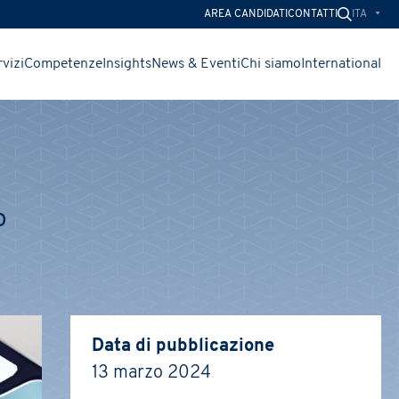
ITA
AREA CANDIDATI
CONTATTI
vizi
Competenze
Insights
News & Eventi
Chi siamo
International
CHIUDI
CHIUDI
CHIUDI
o
Data di pubblicazione
13 marzo 2024