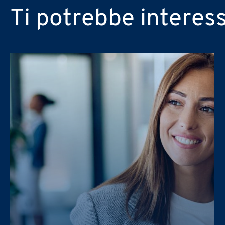
Risorse Umane
Sostenibilità (ESG, DE&I, Pari
Ti potrebbe interes
Information Technology
Messaggio
PRAXI S.p.A. tratta i dati persona
protezione dei dati personali e dal
Desidero ricevere in futuro alt
Confermo di aver preso vision
PRAXI S.p.A. tratta i dati persona
protezione dei dati personali e dal
Desidero ricevere in futuro alt
Confermo di aver preso vision
PRAXI S.p.A. tratta i dati persona
protezione dei dati personali e dal
Desidero ricevere in futuro alt
Confermo di aver preso vision