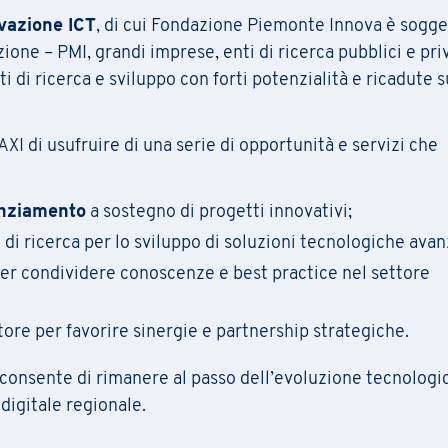
ovazione ICT
, di cui Fondazione Piemonte Innova è sogge
zione – PMI, grandi imprese, enti di ricerca pubblici e priv
pila
il
modulo
per ricevere informazioni sul
la conferma 
Richiesta Informazioni
i di ricerca e sviluppo con forti potenzialità e ricadute s
e, della sede e
sulle
eventuali
opportunità
di finanziamen
crizione ai seminari avviene tramite la compilazione e l’in
del modulo allegato via mail a
praxi.academy@praxi.prax
XI di usufruire di una serie di opportunità e servizi che
Compila il
form
per essere ricontattato
[*] campi obbligatori
Iscrizione Newsletter
[*] campi obbligatori
anziamento
a sostegno di progetti innovativi;
 di ricerca per lo sviluppo di soluzioni tecnologiche avan
Cognome
*
Compila il
form
per iscriverti alla newsletter PRAXI
er condividere conoscenze e best practice nel settore
Scarica la scheda di iscrizione e le condizioni general
[*] campi obbligatori
tore per favorire sinergie e partnership strategiche.
Stato
 consente di rimanere al passo dell’evoluzione tecnologic
Cognome
Cognome
*
digitale regionale.
Azienda