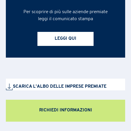
[*] campi obbligatori
Per scoprire di più sulle aziende premiate
leggi il comunicato stampa
E-mail
*
Nome
*
Nome
LEGGI QUI
Stato
Cognome
*
Cognome
Regione
Nome azienda
*
Azienda
SCARICA L'ALBO DELLE IMPRESE PREMIATE
Azienda
Regione
*
AREA DI RUOLO
Asset/Fund Manager
Certificazioni e Qualità
RICHIEDI INFORMAZIONI
Commerciale e Sales
Comunicazione
Numero di telefono
E-mail
*
Contabilità e finanza
Energy