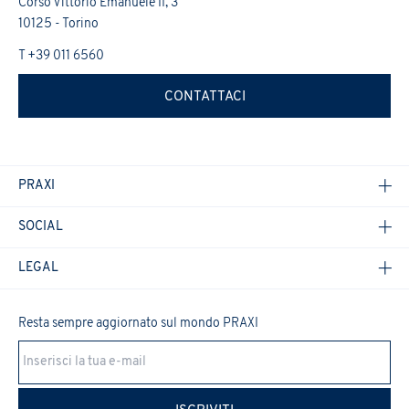
Corso Vittorio Emanuele II, 3
Desidero ricevere in futuro altri aggiornamenti sulle attività
10125 - Torino
Confermo di aver preso visione dell'
Informativa Privacy
.
*
del Gruppo (iniziative, ricerche, corsi di formazione, eventi,
promozioni, ecc.)
T +39 011 6560
Confermo di aver preso visione dell'
Informativa Privacy
.
*
CONTATTACI
PRAXI
SOCIAL
LEGAL
Resta sempre aggiornato sul mondo PRAXI
Cookie Policy