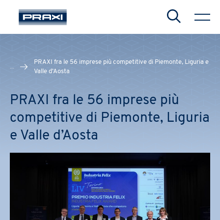
Search
PRAXI fra le 56 imprese più competitive di Piemonte, Liguria e
...
Valle d’Aosta
CHIUDI
CHIUDI
CHIUDI
PRAXI fra le 56 imprese più
competitive di Piemonte, Liguria
e Valle d’Aosta