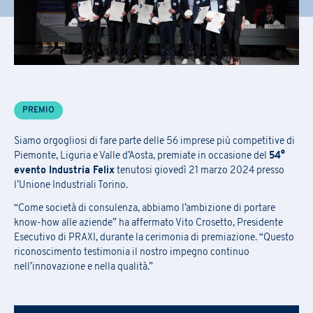
Iscrizione Academy
PREMIO
C
ompila
il
modulo
per ricevere informazioni sul
la conferma delle
Richiesta Informazioni
date, della sede e
sulle
eventuali
opportunità
di finanziamento.
Siamo orgogliosi di fare parte delle 56 imprese più competitive di
L’iscrizione ai seminari avviene tramite la compilazione e l’inoltro
Piemonte, Liguria e Valle d’Aosta, premiate in occasione del
54°
Compila il
form
per essere ricontattato
evento Industria Felix
tenutosi giovedì 21 marzo 2024 presso
del modulo allegato via mail a
praxi.academy@praxi.praxi
l’Unione Industriali Torino.
[*] campi obbligatori
“Come società di consulenza, abbiamo l’ambizione di portare
[*] campi obbligatori
know-how alle aziende” ha affermato Vito Crosetto, Presidente
Esecutivo di PRAXI, durante la cerimonia di premiazione. “Questo
Nome
*
Iscrizione Newsletter
riconoscimento testimonia il nostro impegno continuo
nell’innovazione e nella qualità.”
Scarica la scheda di iscrizione e le
condizioni generali
Compila il
form
per iscriverti alla newsletter PRAXI
Cognome
*