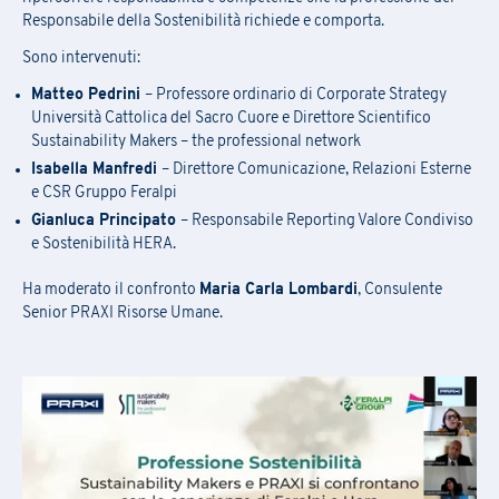
[*] campi obbligatori
Responsabile della Sostenibilità richiede e comporta.
[*] campi obbligatori
Sono intervenuti:
Nome
*
Iscrizione Newsletter
Matteo Pedrini
– Professore ordinario di Corporate Strategy
Scarica la scheda di iscrizione e le
Università Cattolica del Sacro Cuore e Direttore Scientifico
condizioni generali
Sustainability Makers – the professional network
Compila il
form
per iscriverti alla newsletter PRAXI
Cognome
*
Isabella Manfredi
– Direttore Comunicazione, Relazioni Esterne
e CSR Gruppo Feralpi
[*] campi obbligatori
Gianluca Principato
– Responsabile Reporting Valore Condiviso
e Sostenibilità HERA.
E-mail
*
Nome
*
Nome
Ha moderato il confronto
Maria Carla Lombardi
, Consulente
Senior PRAXI Risorse Umane.
Stato
Cognome
*
Cognome
Regione
Nome azienda
*
Azienda