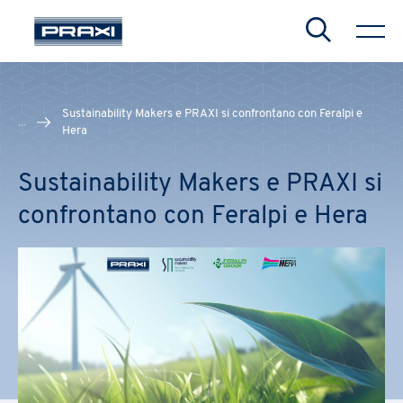
Search
Sustainability Makers e PRAXI si confrontano con Feralpi e
...
Hera
Sustainability Makers e PRAXI si
CHIUDI
CHIUDI
CHIUDI
confrontano con Feralpi e Hera