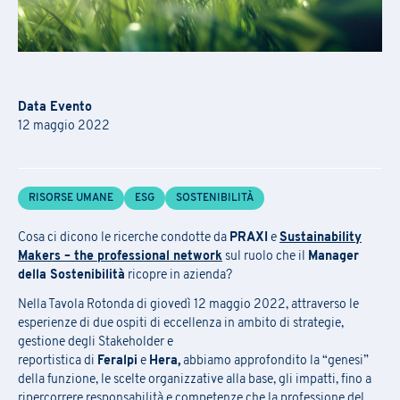
Data Evento
12 maggio 2022
RISORSE UMANE
ESG
SOSTENIBILITÀ
Iscrizione Academy
Cosa ci dicono le ricerche condotte da
PRAXI
e
Sustainability
Makers – the professional network
sul ruolo che il
Manager
della Sostenibilità
ricopre in azienda?
C
ompila
il
modulo
per ricevere informazioni sul
la conferma delle
Richiesta Informazioni
Nella Tavola Rotonda di giovedì 12 maggio 2022, attraverso le
date, della sede e
sulle
eventuali
opportunità
di finanziamento.
esperienze di due ospiti di eccellenza in ambito di strategie,
gestione degli Stakeholder e
L’iscrizione ai seminari avviene tramite la compilazione e l’inoltro
Compila il
form
per essere ricontattato
reportistica di
Feralpi
e
Hera,
abbiamo approfondito la “genesi”
del modulo allegato via mail a
praxi.academy@praxi.praxi
della funzione, le scelte organizzative alla base, gli impatti, fino a
ripercorrere responsabilità e competenze che la professione del