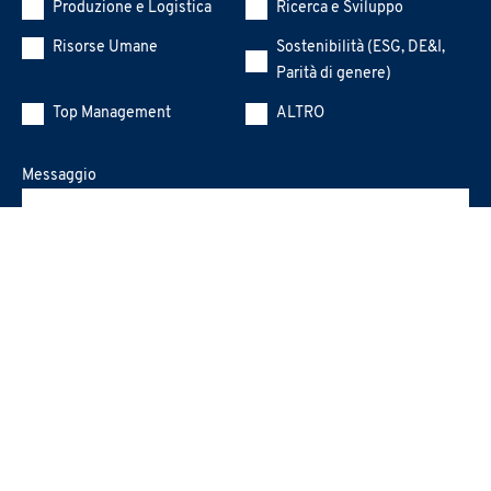
Produzione e Logistica
Ricerca e Sviluppo
Risorse Umane
Sostenibilità (ESG, DE&I,
Parità di genere)
Top Management
ALTRO
Messaggio
PRAXI S.p.A. tratta i dati personali secondo principi di liceità,
correttezza e trasparenza come richiesto dal Regolamento