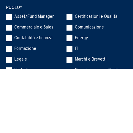
RUOLO
*
Asset/Fund Manager
Certificazioni e Qualità
Commerciale e Sales
Comunicazione
Contabilità e finanza
Energy
Formazione
IT
Legale
Marchi e Brevetti
Marketing
Organizzazione e Gestione
progetti
Produzione e Logistica
Ricerca e Sviluppo
Risorse Umane
Sostenibilità (ESG, DE&I,
Parità di genere)
Top Management
ALTRO