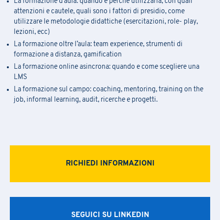
La formazione d’aula: quando e perché utilizzarla, con quali
attenzioni e cautele, quali sono i fattori di presidio, come
utilizzare le metodologie didattiche (esercitazioni, role- play,
lezioni, ecc)
La formazione oltre l’aula: team experience, strumenti di
formazione a distanza, gamification
La formazione online asincrona: quando e come scegliere una
LMS
La formazione sul campo: coaching, mentoring, training on the
job, informal learning, audit, ricerche e progetti.
Iscrizione Academy
RICHIEDI INFORMAZIONI
C
ompila
il
modulo
per ricevere informazioni sul
la conferma delle
Richiesta Informazioni
date, della sede e
sulle
eventuali
opportunità
di finanziamento.
L’iscrizione ai seminari avviene tramite la compilazione e l’inoltro
Compila il
form
per essere ricontattato
SEGUICI SU LINKEDIN
del modulo allegato via mail a
praxi.academy@praxi.praxi