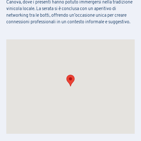
Cognome
Canova, dove i presenti hanno potuto immergersi nella tradizione
vinicola locale. La serata si è conclusa con un aperitivo di
networking tra le botti, offrendo un’occasione unica per creare
connessioni professionali in un contesto informale e suggestivo.
Regione
Nome azienda
*
Azienda
Azienda
Regione
*
AREA DI RUOLO
Asset/Fund Manager
Certificazioni e Qualità
Commerciale e Sales
Comunicazione
Numero di telefono
E-mail
*
Contabilità e finanza
Energy
Formazione
IT
Legale
Marchi e Brevetti
Tipo di Richiesta
*
Numero di telefono
*
Marketing
Organizzazione e Gestione
progetti
RUOLO
Produzione e Logistica
Ricerca e Sviluppo
Responsabile della formazione
Asset/Fund Manager
Certificazioni e Qualità