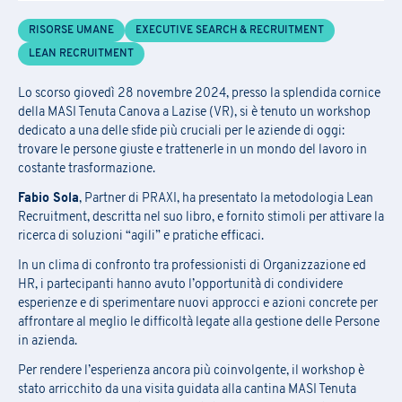
C
ompila
il
modulo
per ricevere informazioni sul
la conferma delle
Richiesta Informazioni
date, della sede e
sulle
eventuali
opportunità
di finanziamento.
RISORSE UMANE
EXECUTIVE SEARCH & RECRUITMENT
LEAN RECRUITMENT
L’iscrizione ai seminari avviene tramite la compilazione e l’inoltro
Compila il
form
per essere ricontattato
del modulo allegato via mail a
praxi.academy@praxi.praxi
Lo scorso giovedì 28 novembre 2024, presso la splendida cornice
della MASI Tenuta Canova a Lazise (VR), si è tenuto un workshop
[*] campi obbligatori
[*] campi obbligatori
dedicato a una delle sfide più cruciali per le aziende di oggi:
trovare le persone giuste e trattenerle in un mondo del lavoro in
Nome
*
costante trasformazione.
Iscrizione Newsletter
Fabio Sola
, Partner di PRAXI, ha presentato la metodologia Lean
Scarica la scheda di iscrizione e le
Recruitment, descritta nel suo libro, e fornito stimoli per attivare la
condizioni generali
Compila il
form
per iscriverti alla newsletter PRAXI
ricerca di soluzioni “agili” e pratiche efficaci.
Cognome
*
In un clima di confronto tra professionisti di Organizzazione ed
[*] campi obbligatori
HR, i partecipanti hanno avuto l’opportunità di condividere
esperienze e di sperimentare nuovi approcci e azioni concrete per
E-mail
*
Nome
*
affrontare al meglio le difficoltà legate alla gestione delle Persone
Nome
in azienda.
Per rendere l’esperienza ancora più coinvolgente, il workshop è
stato arricchito da una visita guidata alla cantina MASI Tenuta
Stato
Cognome
*